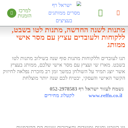
למרכז
הזמנות
יצירת קשר
מידע מקצועי
קטלוג מחירים
עציצים ממותגים
בין לקוחותינו
מתנות לשנה החדשה, מתנות לטו בשבט,
ללקוחות ולעובדים עציץ עם מסר אישי
ממותג
תנו לעובדים וללקוחות מתנות סוף שנה בשילוב מתנות לטו
בשבט. מארז שי ועציץ עם מסר אישי שלכם, ממותג בעציץ
אשר יוצג תמיד על השולחן במשך זמן רב מזכרת נפלאה לחיזוק
הקשר האישי והעסקי, יבטיח לכם שנה יותר מוצלחת
נשמח לעזור ישראל רף 052-2978583
www.reffn.co.il
לקטלוג מחירים
טו בשבט וחגים ומועדים ותאריכים שונים הם ההזדמנות