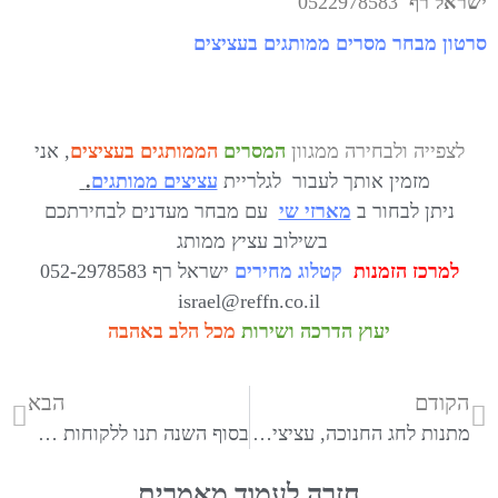
ישראל רף
0522978583
סרטון מבחר מסרים ממותגים בעציצים
לצפייה
ולבחירה ממגוון
המסרים
הממותגים בעציצים
, אני
מזמין אותך לעבור לגלריית
עציצים ממותגים
.
ניתן לבחור ב
מארזי שי
עם מבחר מעדנים לבחירתכם
בשילוב עציץ ממותג
למרכז הזמנות
קטלוג מחירים
ישראל רף 052-2978583
israel@reffn.co.il
יעוץ הדרכה ושירות
מכל הלב באהבה
הקודם
הבא
מתנות לחג החנוכה, עציצים ממותגים, מארזי שי, מתנות לעובדים וללקוחות מזכרת לשנים רבות
בסוף השנה תנו ללקוחות שלכם מתנה עציץ עם מסר אישי ממותג
חזרה לעמוד מאמרים