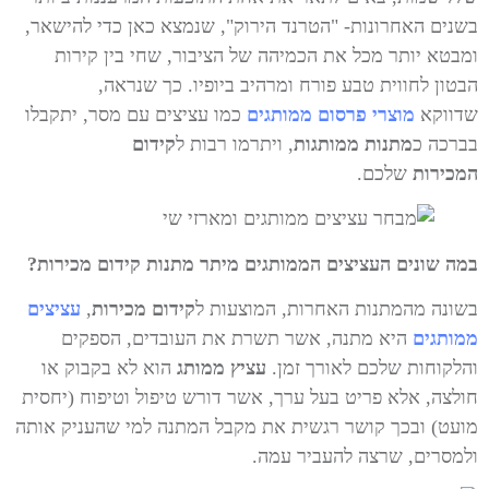
בשנים האחרונות- "הטרנד הירוק", שנמצא כאן כדי להישאר,
ומבטא יותר מכל את הכמיהה של הציבור, שחי בין קירות
הבטון לחווית טבע פורח ומרהיב ביופיו. כך שנראה,
שדווקא
מוצרי פרסום ממותגים
כמו עציצים עם מסר, יתקבלו
בברכה כ
מתנות ממותגות
, ויתרמו רבות ל
קידום
המכירות
שלכם.
במה שונים העציצים הממותגים מיתר מתנות קידום מכירות?
בשונה מהמתנות האחרות, המוצעות ל
קידום מכירות
,
עציצים
ממותגים
היא מתנה, אשר תשרת את העובדים, הספקים
והלקוחות שלכם לאורך זמן.
עציץ ממותג
הוא לא בקבוק או
חולצה, אלא פריט בעל ערך, אשר דורש טיפול וטיפוח (יחסית
מועט) ובכך קושר רגשית את מקבל המתנה למי שהעניק אותה
ולמסרים, שרצה להעביר עמה.