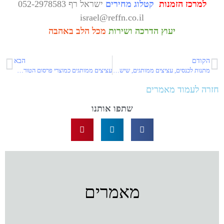
למרכז הזמנות
קטלוג מחירים
ישראל רף 052-2978583
israel@reffn.co.il
יעוץ הדרכה ושירות
מכל הלב באהבה
הקודם
הבא
מתנות לכנסים, עציצים ממותגים, שישדרגו את המותג והעסק שלך בצורה המיטבית
עציצים ממותגים כמוצרי פרסום הטורבו לשיווק העסק שלך
חזרה לעמוד מאמרים
שתפו אותנו
מאמרים