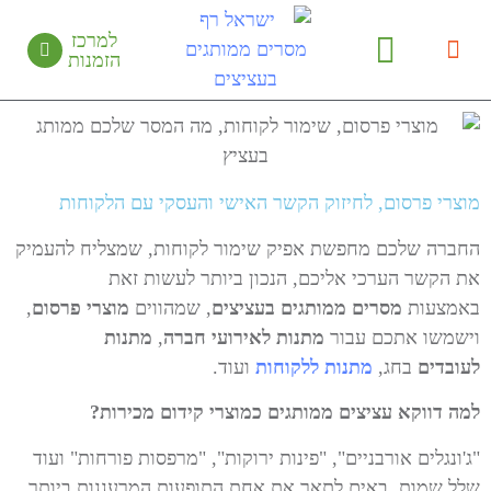
למרכז
הזמנות
יצירת קשר
מידע מקצועי
קטלוג מחירים
עציצים ממותגים
בין לקוחותינו
מוצרי פרסום, לחיזוק הקשר האישי והעסקי עם הלקוחות
החברה שלכם מחפשת אפיק שימור לקוחות, שמצליח להעמיק
את הקשר הערכי אליכם, הנכון ביותר לעשות זאת
באמצעות
מסרים ממותגים בעציצים
, שמהווים
מוצרי פרסום
,
וישמשו אתכם עבור
מתנות לאירועי חברה
,
מתנות
לעובדים
בחג,
מתנות ללקוחות
ועוד.
למה דווקא עציצים ממותגים כמוצרי קידום מכירות?
"ג'ונגלים אורבניים", "פינות ירוקות", "מרפסות פורחות" ועוד
שלל שמות, באים לתאר את אחת התופעות המרעננות ביותר