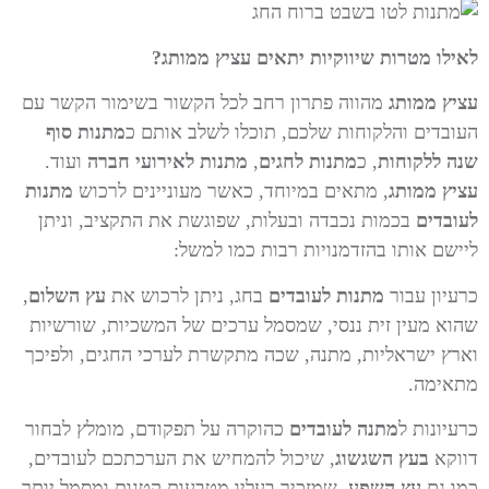
לאילו מטרות שיווקיות יתאים עציץ ממותג?
עציץ ממותג
מהווה פתרון רחב לכל הקשור בשימור הקשר עם
העובדים והלקוחות שלכם, תוכלו לשלב אותם כ
מתנות סוף
שנה ללקוחות
, כ
מתנות לחגים
,
מתנות לאירועי חברה
ועוד.
עציץ ממותג
, מתאים במיוחד, כאשר מעוניינים לרכוש
מתנות
לעובדים
בכמות נכבדה ובעלות, שפוגשת את התקציב, וניתן
ליישם אותו בהזדמנויות רבות כמו למשל:
כרעיון עבור
מתנות לעובדים
בחג, ניתן לרכוש את
עץ השלום
,
שהוא מעין זית ננסי, שמסמל ערכים של המשכיות, שורשיות
וארץ ישראליות, מתנה, שכה מתקשרת לערכי החגים, ולפיכך
מתאימה.
כרעיונות ל
מתנה לעובדים
כהוקרה על תפקודם, מומלץ לבחור
דווקא
בעץ השגשוג
, שיכול להמחיש את הערכתכם לעובדים,
כמו גם
עץ השפע
, שמזכיר בעליו מטבעות קטנות ומסמל יותר