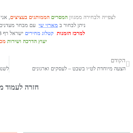
לצפייה
ולבחירה ממגוון
המסרים
הממותגים בעציצים
, אני
ניתן לבחור ב
מארזי שי
עם מבחר מעדנים 
למרכז הזמנות
קטלוג מחירים
ישראל רף 052-2978583 israel@reffn.co.il
יעוץ הדרכה ושירות
מכל
הקודם
הצעה מיוחדת לט״ו בשבט – לעסקים וארגונים
חזרה לעמוד מ