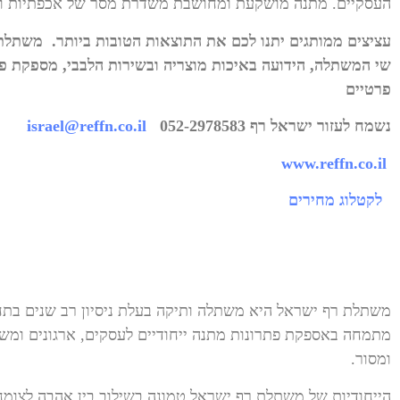
העסקיים. מתנה מושקעת ומחושבת משדרת מסר של אכפתיות ויוצ
עציצים ממותגים יתנו לכם את התוצאות הטובות ביותר. משתלת
שי המשתלה, הידועה באיכות מוצריה ובשירות הלבבי, מספקת פתר
פרטיים
נשמח לעזור ישראל רף 052-2978583
israel@reffn.co.il
www.reffn.co.il
לקטלוג מחירים
משתלת רף ישראל היא משתלה ותיקה בעלת ניסיון רב שנים בתח
מתמחה באספקת פתרונות מתנה ייחודיים לעסקים, ארגונים ומשר
ומסור.
הייחודיות של משתלת רף ישראל טמונה בשילוב בין אהבה לצומח