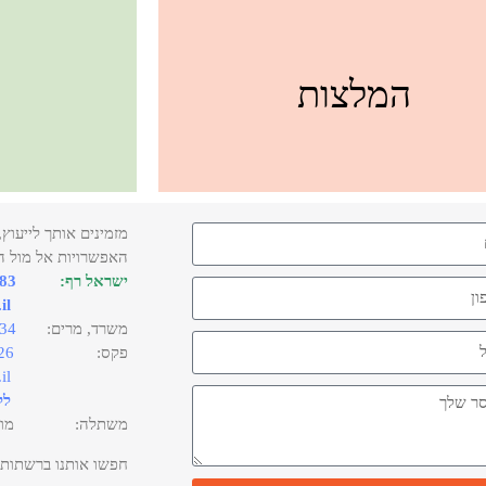
המלצות
מזמינים אותך לייעוץ
האפשרויות אל מול ה
ישראל רף:
583
il
משרד, מרים:
434
פקס:
26
il
לק
משתלה: מול מושב
חפשו אותנו ברשתות 