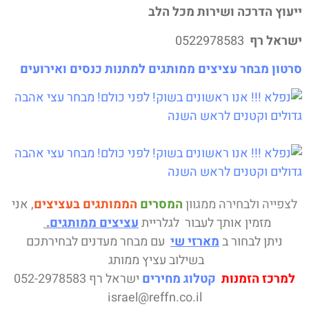
וץ הדרכה ושירות מכל הלב
ראל רף
0522978583
ון מבחר עציצים ממותגים למתנות כנסים ואירועים
פייה
ולבחירה ממגוון
המסרים
הממותגים בעציצים
, אני
מזמין אותך לעבור לגלריית
עציצים ממותגים
.
ניתן לבחור ב
מארזי שי
עם מבחר מעדנים לבחירתכם
בשילוב עציץ ממותג
רכז הזמנות
קטלוג מחירים
ישראל רף 052-2978583
israel@reffn.co.il