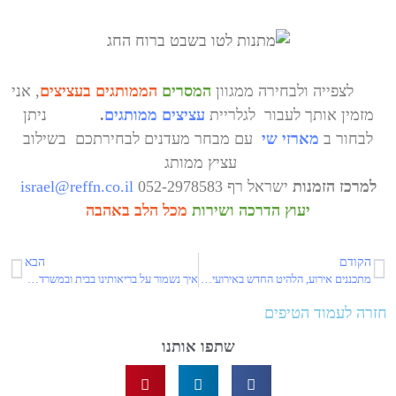
לצפייה ולבחירה ממגוון
המסרים
הממ
ותגים בעציצים
, אני
מזמין אותך לעבור לגלריית
עציצים ממותגים
.
ניתן
לבחור ב
מארזי שי
עם מבחר מעדנים לבחירתכם בשילוב
עציץ ממותג
למרכז הזמנות
ישראל רף 052-2978583
israel@reffn.co.il
יעוץ הדרכה ושירות
מכל הלב באהבה
הקודם
הבא
מתכננים אירוע, הלהיט החדש באירועים, עציצים ממותגים, מתנות לאירועים
איך נשמור על בריאותינו בבית ובמשרד, צמח הבריאות
חזרה לעמוד הטיפים
שתפו אותנו